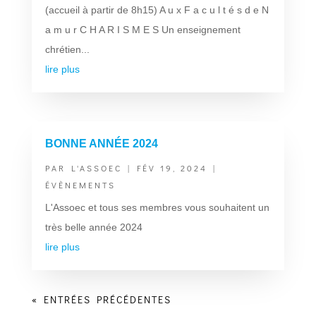
(accueil à partir de 8h15) A u x F a c u l t é s d e N
a m u r C H A R I S M E S Un enseignement
chrétien...
lire plus
BONNE ANNÉE 2024
PAR
L'ASSOEC
|
FÉV 19, 2024
|
ÉVÈNEMENTS
L'Assoec et tous ses membres vous souhaitent un
très belle année 2024
lire plus
« ENTRÉES PRÉCÉDENTES