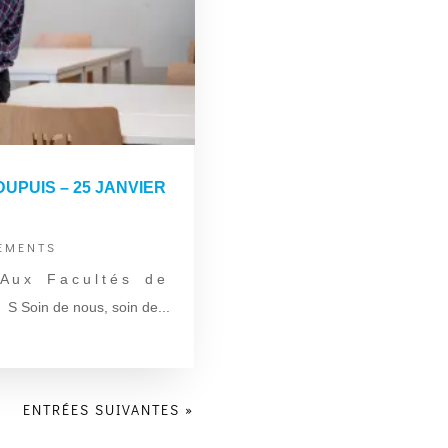
UPUIS – 25 JANVIER
EMENTS
 A u x F a c u l t é s d e
oin de nous, soin de...
ENTRÉES SUIVANTES »