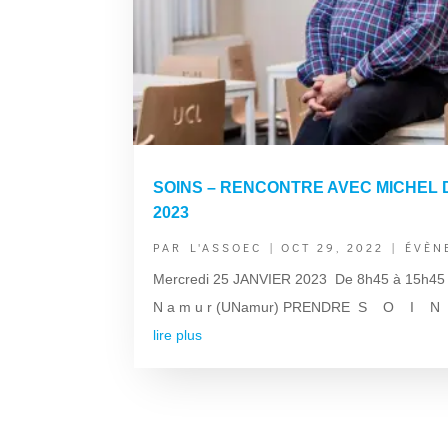
SOINS – RENCONTRE AVEC MICHEL D
2023
PAR
L'ASSOEC
|
OCT 29, 2022
|
ÉVÈN
Mercredi 25 JANVIER 2023 ​ De 8h45 à 15h45
N a m u r (UNamur) PRENDRE S O I N S S
lire plus