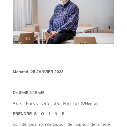
Mercredi 25 JANVIER 2023
De 8h45 à 15h45
A u x F a c u l t é s d e N a m u r (UNamur)
PRENDRE S O I N S
Soin de nous, soin de toi, soin de moi, soin de la Terre…